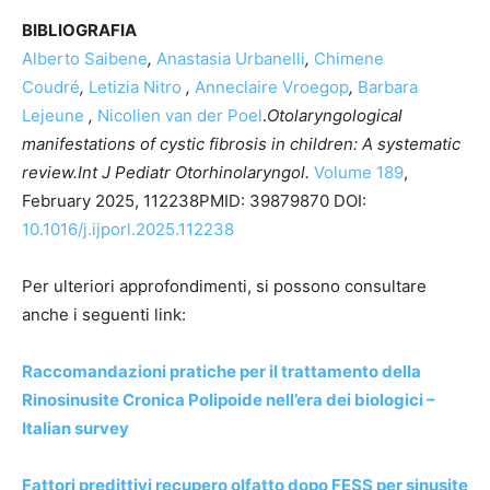
BIBLIOGRAFIA
Alberto Saibene
,
Anastasia Urbanelli
,
Chimene
Coudré
,
Letizia Nitro
,
Anneclaire Vroegop
,
Barbara
Lejeune
,
Nicolien van der Poel
.
Otolaryngological
manifestations of cystic fibrosis in children: A systematic
review.Int J Pediatr Otorhinolaryngol.
Volume 189
,
February 2025, 112238PMID: 39879870 DOI:
10.1016/j.ijporl.2025.112238
Per ulteriori approfondimenti, si possono consultare
anche i seguenti link:
Raccomandazioni pratiche per il trattamento della
Rinosinusite Cronica Polipoide nell’era dei biologici –
Italian survey
Fattori predittivi recupero olfatto dopo FESS per sinusite