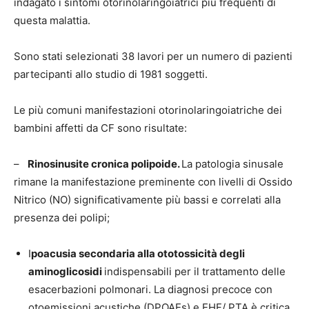
indagato i sintomi otorinolaringoiatrici più frequenti di
questa malattia.
Sono stati selezionati 38 lavori per un numero di pazienti
partecipanti allo studio di 1981 soggetti.
Le più comuni manifestazioni otorinolaringoiatriche dei
bambini affetti da CF sono risultate:
–
Rinosinusite cronica polipoide.
La patologia sinusale
rimane la manifestazione preminente con livelli di Ossido
Nitrico (NO) significativamente più bassi e correlati alla
presenza dei polipi;
I
poacusia secondaria alla ototossicità degli
aminoglicosidi
indispensabili per il trattamento delle
esacerbazioni polmonari. La diagnosi precoce con
otoemissioni acustiche (DPOAEs) e EHF/ PTA è critica