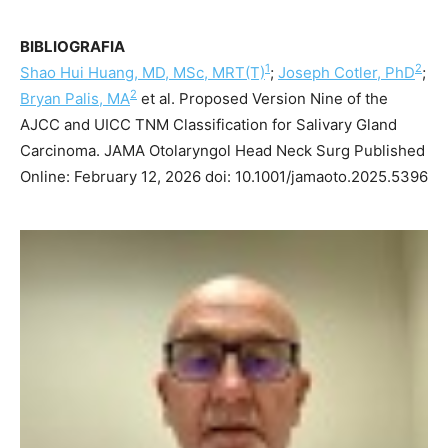
BIBLIOGRAFIA
1
2
Shao Hui Huang, MD, MSc, MRT(T)
;
Joseph Cotler, PhD
;
2
Bryan Palis, MA
et al. Proposed Version Nine of the
AJCC and UICC TNM Classification for Salivary Gland
Carcinoma. JAMA Otolaryngol Head Neck Surg Published
Online: February 12, 2026 doi: 10.1001/jamaoto.2025.5396