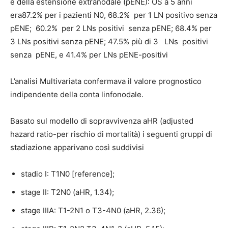
e della estensione extranodale (pENE): OS a 5 anni
era87.2% per i pazienti N0, 68.2% per 1 LN positivo senza
pENE; 60.2% per 2 LNs positivi senza pENE; 68.4% per
3 LNs positivi senza pENE; 47.5% più di 3 LNs positivi
senza pENE, e 41.4% per LNs pENE-positivi
L’analisi Multivariata confermava il valore prognostico
indipendente della conta linfonodale.
Basato sul modello di sopravvivenza aHR (adjusted
hazard ratio-per rischio di mortalità) i seguenti gruppi di
stadiazione apparivano così suddivisi
stadio I: T1N0 [reference];
stage II: T2N0 (aHR, 1.34);
stage IIIA: T1-2N1 o T3-4N0 (aHR, 2.36);