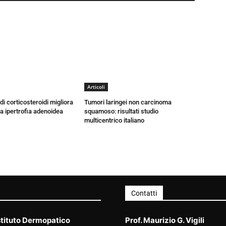
Articoli
di corticosteroidi migliora
Tumori laringei non carcinoma
la ipertrofia adenoidea
squamoso: risultati studio
multicentrico italiano
Contatti
stituto Dermopatico
Prof. Maurizio G. Vigili