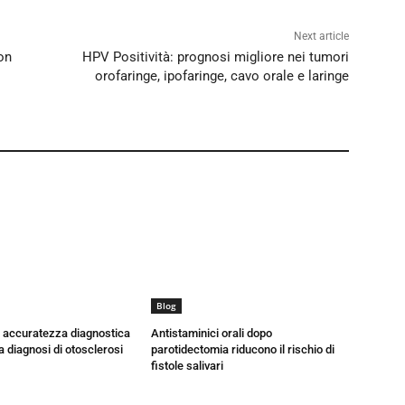
Next article
on
HPV Positività: prognosi migliore nei tumori
orofaringe, ipofaringe, cavo orale e laringe
Blog
a accuratezza diagnostica
Antistaminici orali dopo
a diagnosi di otosclerosi
parotidectomia riducono il rischio di
fistole salivari