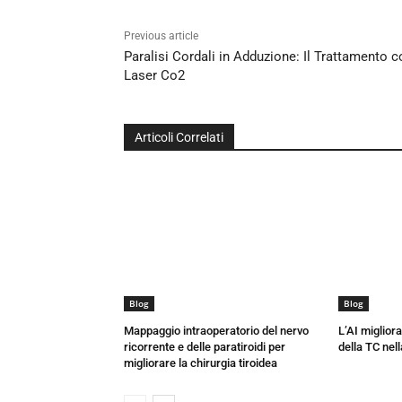
Previous article
Paralisi Cordali in Adduzione: Il Trattamento c
Laser Co2
Articoli Correlati
Blog
Blog
Mappaggio intraoperatorio del nervo
L’AI miglior
ricorrente e delle paratiroidi per
della TC nell
migliorare la chirurgia tiroidea