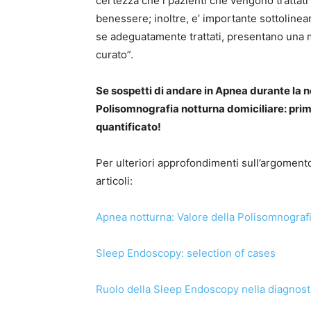
certezza che i pazienti che vengono trattati 
benessere; inoltre, e’ importante sottolinear
se adeguatamente trattati, presentano una ma
curato”.
Se sospetti di andare in Apnea durante la n
Polisomnografia notturna domiciliare: prima
quantificato!
Per ulteriori approfondimenti sull’argoment
articoli:
Apnea notturna: Valore della Polisomnograf
Sleep Endoscopy: selection of cases
Ruolo della Sleep Endoscopy nella diagnostic