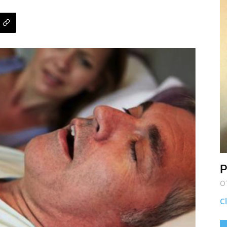
P
O
Cl