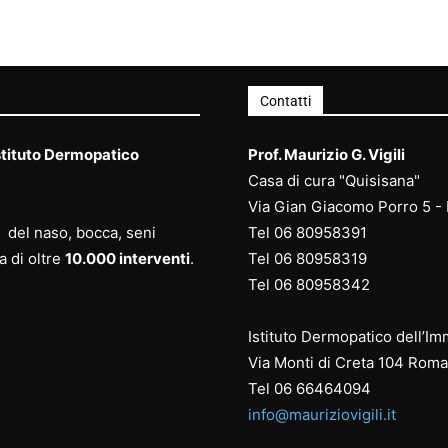
Contatti
stituto Dermopatico
Prof. Maurizio G. Vigili
Casa di cura "Quisisana"
Via Gian Giacomo Porro 5 -
ca del naso, bocca, seni
Tel
06 80958391
a di oltre
10.000 interventi
.
Tel
06 80958
319
Tel
06 80958
342
Istituto Dermopatico dell’I
Via Monti di Creta 104 Roma
Tel
06 66464094
info@mauriziovigili.it