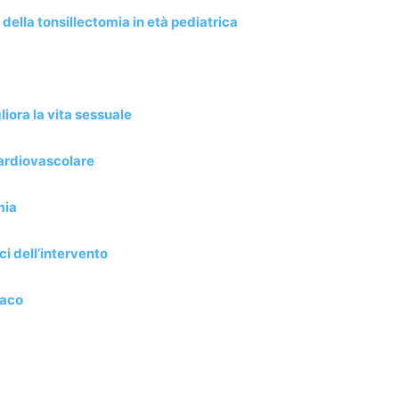
della tonsillectomia in età pediatrica
iora la vita sessuale
cardiovascolare
mia
i dell’intervento
maco