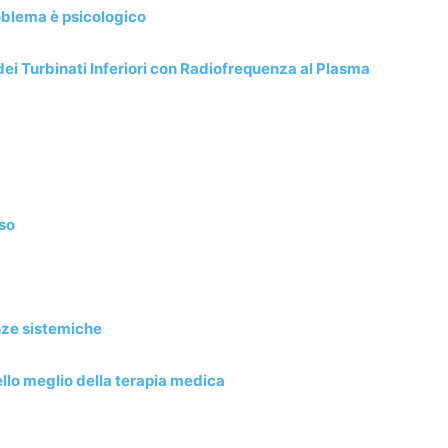
roblema è psicologico
ei Turbinati Inferiori con Radiofrequenza al Plasma
sso
anze sistemiche
llo meglio della terapia medica