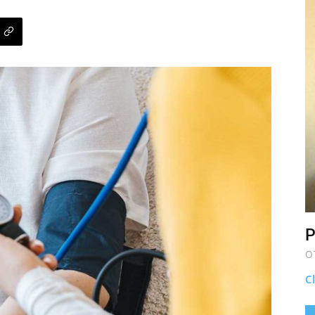
P
O
Cl