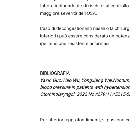
fattore indipendente di rischio sul controll
maggiore severità dell’OSA.
L’uso di decongestionanti nasali o la chirurg
inferiori) può essere considerato un potenzi
ipertensione resistente ai farmaci.
BIBLIOGRAFIA
Yaxin Guo
,
Hao Wu
,
Yongxiang Wei
.
Nocturna
blood pressure in patients with hypertensio
Otorhinolaryngol
. 2022 Nov;279(11):5215-5
Per ulteriori approfondimenti, si possono co