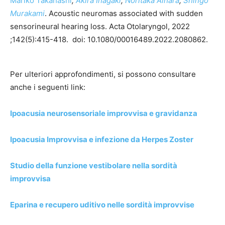
Mariko Takahashi
,
Akira Inagaki
,
Noritaka Aihara
,
Shingo
Murakami
. Acoustic neuromas associated with sudden
sensorineural hearing loss. Acta Otolaryngol, 2022
;142(5):415-418. doi: 10.1080/00016489.2022.2080862.
Per ulteriori approfondimenti, si possono consultare
anche i seguenti link:
Ipoacusia neurosensoriale improvvisa e gravidanza
Ipoacusia Improvvisa e infezione da Herpes Zoster
Studio della funzione vestibolare nella sordità
improvvisa
Eparina e recupero uditivo nelle sordità improvvise