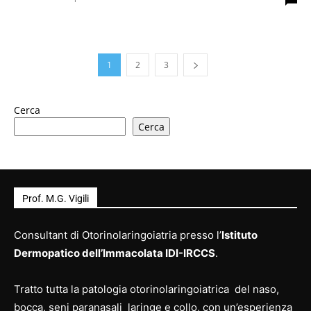
1
2
3
Cerca
Cerca
Prof. M.G. Vigili
Consultant di Otorinolaringoiatria presso l’
Istituto
Dermopatico dell’Immacolata IDI-IRCCS
.
Tratto tutta la patologia otorinolaringoiatrica del naso,
bocca, seni paranasali laringe e collo, con un’esperienza