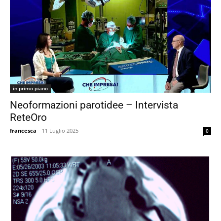
in primo piano
Neoformazioni parotidee – Intervista
ReteOro
francesca
-
11 Luglio 2025
0