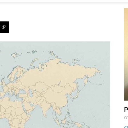
P
O
Cl