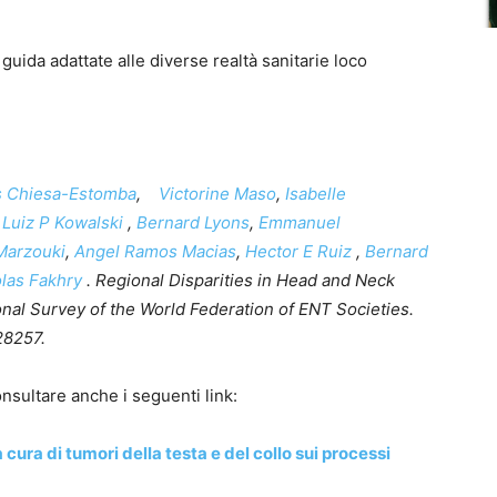
 guida adattate alle diverse realtà sanitarie loco
s Chiesa-Estomba
,
Victorine Maso
,
Isabelle
,
Luiz P Kowalski
,
Bernard Lyons
,
Emmanuel
Marzouki
,
Angel Ramos Macias
,
Hector E Ruiz
,
Bernard
las Fakhry
. Regional Disparities in Head and Neck
al Survey of the World Federation of ENT Societies.
28257.
nsultare anche i seguenti link:
 cura di tumori della testa e del collo sui processi