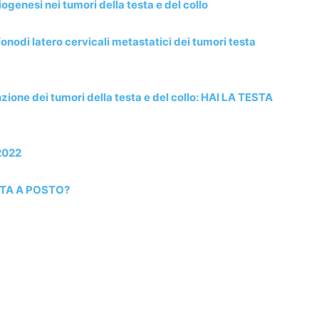
iogenesi nei tumori della testa e del collo
onodi latero cervicali metastatici dei tumori testa
ne dei tumori della testa e del collo: HAI LA TESTA
2022
STA A POSTO?