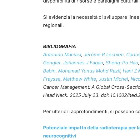
disponibilità di risorse e paradigmi culturali.
Si evidenzia la necessità di sviluppare linee
regionali.
BIBLIOGRAFIA
Antonino Maniaci
,
Jérôme R Lechien
,
Carlo
Gengler
,
Johannes J Fagan
,
Sheng-Po Hao
Babin
,
Mohamad Yunus Mohd Razif
,
Hani Z 
Fraysse
,
Matthew White
,
Justin Michel
,
Nico
Cancer Management: A Global Cross-Section
Head Neck. 2025 July 23. doi: 10.1002/hed.
Per ulteriori approfondimenti, si possono co
Potenziale impatto della radioterapia per la
neurocognitivi