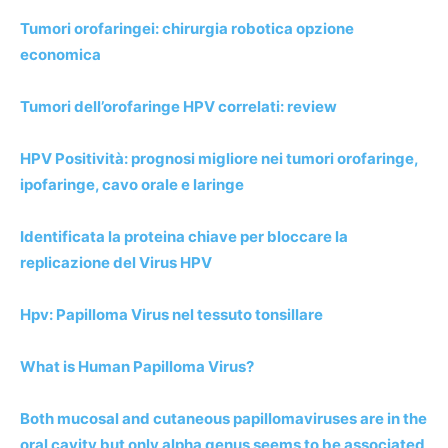
Tumori orofaringei: chirurgia robotica opzione
economica
Tumori dell’orofaringe HPV correlati: review
HPV Positività: prognosi migliore nei tumori orofaringe,
ipofaringe, cavo orale e laringe
Identificata la proteina chiave per bloccare la
replicazione del Virus HPV
Hpv: Papilloma Virus nel tessuto tonsillare
What is Human Papilloma Virus?
Both mucosal and cutaneous papillomaviruses are in the
oral cavity but only alpha genus seems to be associated