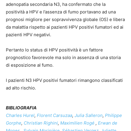
adenopatia secondaria N3, ha confermato che la
positività a HPV e l’assenza di fumo portavano ad una
prognosi migliore per sopravvivenza globale (OS) e libera
da malattia rispetto ai pazienti HPV positivi fumatori ed ai
pazienti HPV negativi.
Pertanto lo status di HPV positività è un fattore
prognostico favorevole ma solo in assenza di una storia
di esposizione al fumo.
I pazienti N3 HPV positivi fumatori rimangono classificati
ad alto rischio.
BIBLIOGRAFIA
Charles Hurel
,
Florent Carsuzaa
,
Julia Salleron
,
Philippe
Gorphe
,
Christian Righini
,
Maximilien Rogé
,
Erwan de
Mones
,
Sylvain Morinière
,
Sébastien Vergez
,
Juliette