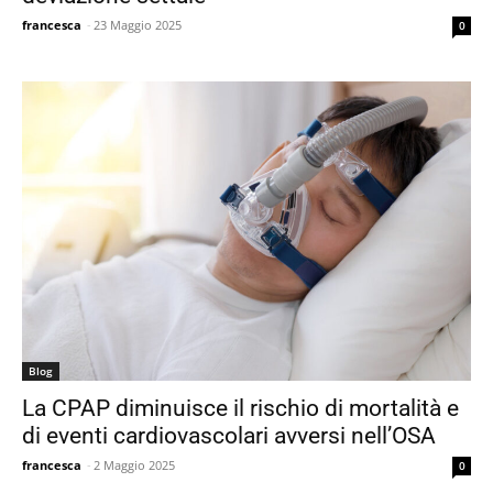
francesca
-
23 Maggio 2025
0
Blog
La CPAP diminuisce il rischio di mortalità e
di eventi cardiovascolari avversi nell’OSA
francesca
-
2 Maggio 2025
0