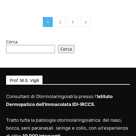
1
2
3
Cerca
Cerca
Prof. M.G. Vigili
Consultant di Otorinolaringoiatria presso l’
Istituto
Dermopatico dell’Immacolata IDI-IRCCS
.
Tratto tutta la patologia otorinolaringoiatrica del naso,
bocca, seni paranasali laringe e collo, con un’esperienza
di oltre
10.000 interventi
.