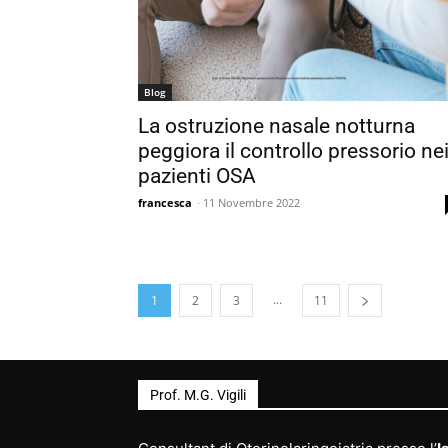
Blog
La ostruzione nasale notturna
peggiora il controllo pressorio ne
pazienti OSA
francesca
-
11 Novembre 2022
...
1
2
3
11
Prof. M.G. Vigili