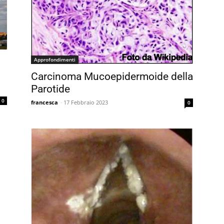
Approfondimenti
Carcinoma Mucoepidermoide della
Parotide
0
francesca
-
17 Febbraio 2023
0