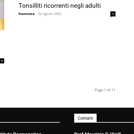
Tonsilliti ricorrenti negli adulti
francesca
-
26 Agosto 2022
3
i
4
Page 1 of 11
Contatti