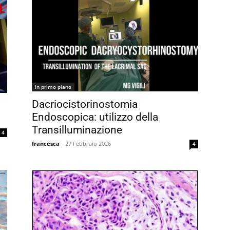
in primo piano
Dacriocistorinostomia
:
Endoscopica: utilizzo della
Transilluminazione
4
francesca
-
27 Febbraio 2026
4