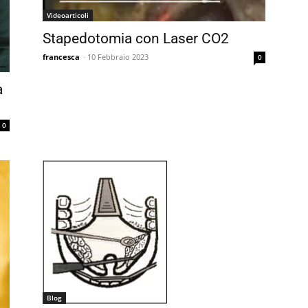
Videoarticoli
Stapedotomia con Laser CO2
francesca
-
10 Febbraio 2023
0
a
0
Blog