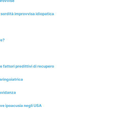
provvise
 sordità improvvisa idiopatica
re?
 fattori predittivi di recupero
aringoiatrica
ravidanza
rave ipoacusia negli USA