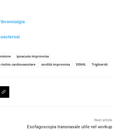
Fibromialgia
tosclerosi
ensione
ipoacusia improvvisa
rischio cardiovascolare
sordità improvvisa
SSNHL
Trigliceridi
Next article
Esofagoscopia transnasale utile nel workup