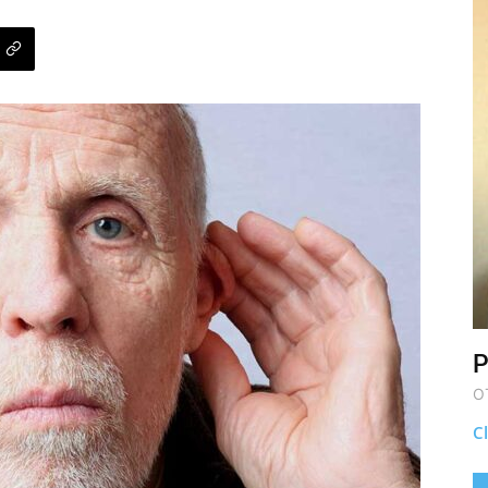
P
O
Cl