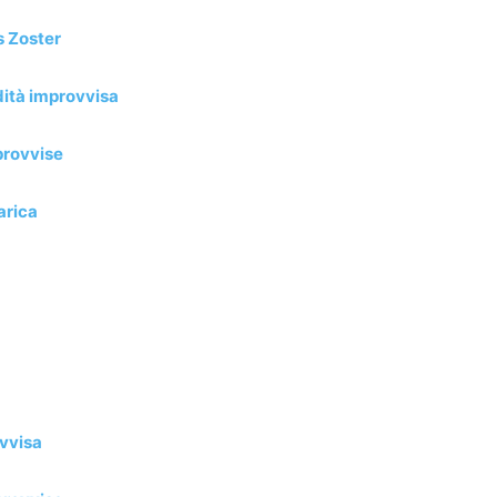
s Zoster
dità improvvisa
provvise
arica
ovvisa