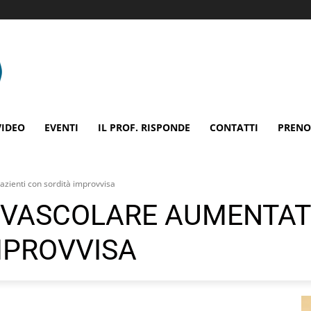
VIDEO
EVENTI
IL PROF. RISPONDE
CONTATTI
PRENO
azienti con sordità improvvisa
OVASCOLARE AUMENTATO
MPROVVISA