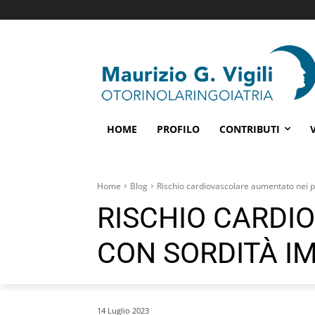
HOME
PROFILO
CONTRIBUTI
Home
Blog
Rischio cardiovascolare aumentato nei p
RISCHIO CARDI
CON SORDITÀ I
14 Luglio 2023