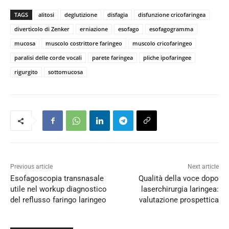
TAGS
alitosi
deglutizione
disfagia
disfunzione cricofaringea
diverticolo di Zenker
erniazione
esofago
esofagogramma
mucosa
muscolo costrittore faringeo
muscolo cricofaringeo
paralisi delle corde vocali
parete faringea
pliche ipofaringee
rigurgito
sottomucosa
Previous article
Next article
Esofagoscopia transnasale
Qualità della voce dopo
utile nel workup diagnostico
laserchirurgia laringea:
del reflusso faringo laringeo
valutazione prospettica