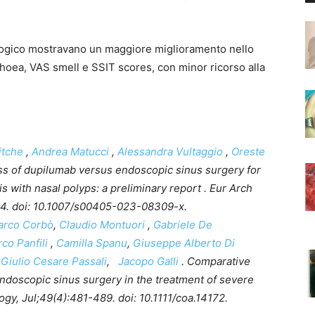
biologico mostravano un maggiore miglioramento nello
hoea, VAS smell e SSIT scores, con minor ricorso alla
itche
,
Andrea Matucci
,
Alessandra Vultaggio
,
Oreste
ess of dupilumab versus endoscopic sinus surgery for
is with nasal polyps: a preliminary report . Eur Arch
24. doi: 10.1007/s00405-023-08309-x.
arco Corbò
,
Claudio Montuori
,
Gabriele De
co Panfili
,
Camilla Spanu
,
Giuseppe Alberto Di
,
Giulio Cesare Passali
,
Jacopo Galli
. Comparative
doscopic sinus surgery in the treatment of severe
y, Jul;49(4):481-489. doi: 10.1111/coa.14172.