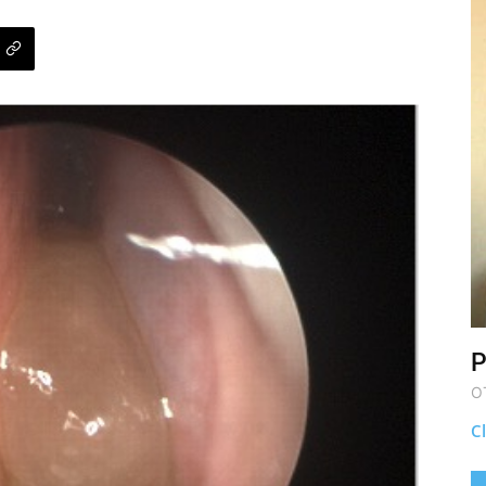
P
O
Cl