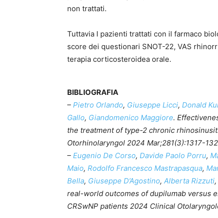
non trattati.
Tuttavia I pazienti trattati con il farmaco 
score dei questionari SNOT-22, VAS rhinorr
terapia corticosteroidea orale.
BIBLIOGRAFIA
–
Pietro Orlando
,
Giuseppe Licci
,
Donald Ku
Gallo
,
Giandomenico Maggiore
. Effectiven
the treatment of type-2 chronic rhinosinusit
Otorhinolaryngol 2024 Mar;281(3):1317-13
–
Eugenio De Corso
,
Davide Paolo Porru
,
M
Maio
,
Rodolfo Francesco Mastrapasqua
,
Mar
Bella
,
Giuseppe D’Agostino
,
Alberta Rizzuti
real-world outcomes of dupilumab versus en
CRSwNP patients 2024 Clinical Otolaryngolog