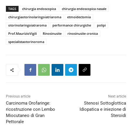
TAGS
chirurgia endoscopica
chirurgia endoscopica nasale
chirurgiaotorinolaringoiatriaroma
etmoidectomia
otorinolaringoiatraroma
performance chirurgiche
polipi
Prof.MaurizioVigili
Rinosinusite
rinosinusite cronica
specialistaotorinoroma
Previous article
Next article
Carcinoma Orofaringe:
Stenosi Sottoglottica
ricostruzione con Lembo
Idiopatica e iniezione di
Miocutaneo di Gran
Steroidi
Pettorale