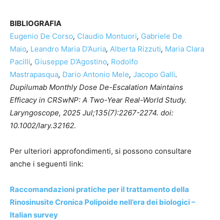
BIBLIOGRAFIA
Eugenio De Corso
,
Claudio Montuori
,
Gabriele De
Maio
,
Leandro Maria D’Auria
,
Alberta Rizzuti
,
Maria Clara
Pacilli
,
Giuseppe D’Agostino
,
Rodolfo
Mastrapasqua
,
Dario Antonio Mele
,
Jacopo Galli
.
Dupilumab Monthly Dose De-Escalation Maintains
Efficacy in CRSwNP: A Two-Year Real-World Study.
Laryngoscope, 2025 Jul;135(7):2267-2274. doi:
10.1002/lary.32162.
Per ulteriori approfondimenti, si possono consultare
anche i seguenti link:
Raccomandazioni pratiche per il trattamento della
Rinosinusite Cronica Polipoide nell’era dei biologici –
Italian survey