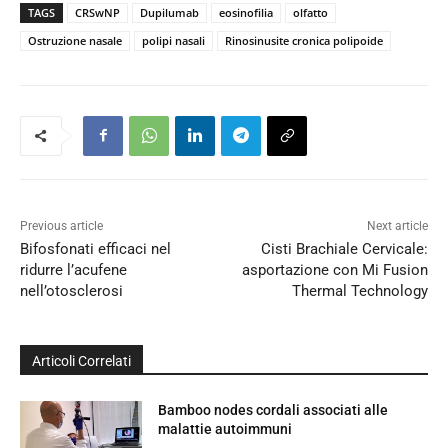
TAGS
CRSwNP
Dupilumab
eosinofilia
olfatto
Ostruzione nasale
polipi nasali
Rinosinusite cronica polipoide
Previous article
Next article
Bifosfonati efficaci nel
Cisti Brachiale Cervicale:
ridurre l’acufene
asportazione con Mi Fusion
nell’otosclerosi
Thermal Technology
Articoli Correlati
Bamboo nodes cordali associati alle
malattie autoimmuni