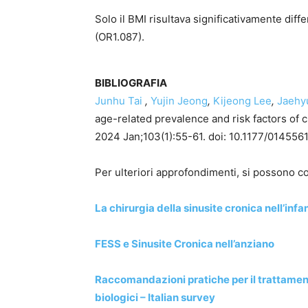
Solo il BMI risultava significativamente diff
(OR1.087).
BIBLIOGRAFIA
Junhu Tai
,
Yujin Jeong
,
Kijeong Lee
,
Jaehy
age-related prevalence and risk factors of 
2024 Jan;103(1):55-61. doi: 10.1177/01455
Per ulteriori approfondimenti, si possono co
La chirurgia della sinusite cronica nell’infa
FESS e Sinusite Cronica nell’anziano
Raccomandazioni pratiche per il trattamento
biologici – Italian survey