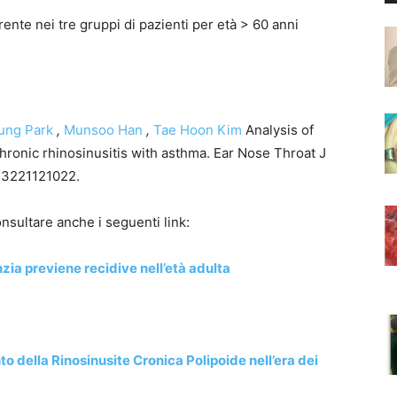
erente nei tre gruppi di pazienti per età > 60 anni
ung Park
,
Munsoo Han
,
Tae Hoon Kim
Analysis of
chronic rhinosinusitis with asthma. Ear Nose Throat J
613221121022.
nsultare anche i seguenti link:
nzia previene recidive nell’età adulta
 della Rinosinusite Cronica Polipoide nell’era dei