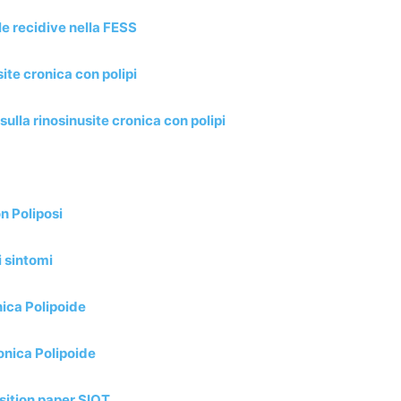
le recidive nella FESS
te cronica con polipi
ulla rinosinusite cronica con polipi
n Poliposi
i sintomi
ica Polipoide
onica Polipoide
osition paper SIOT