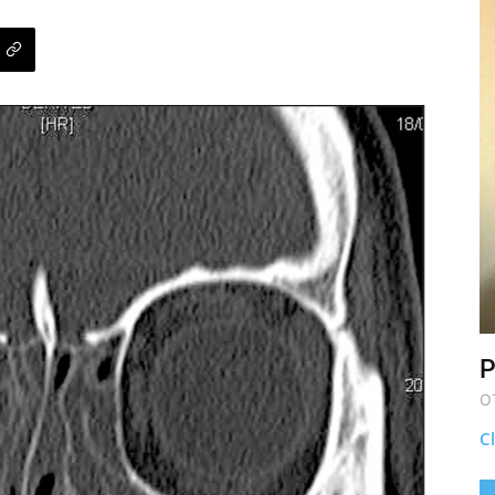
P
O
Cl