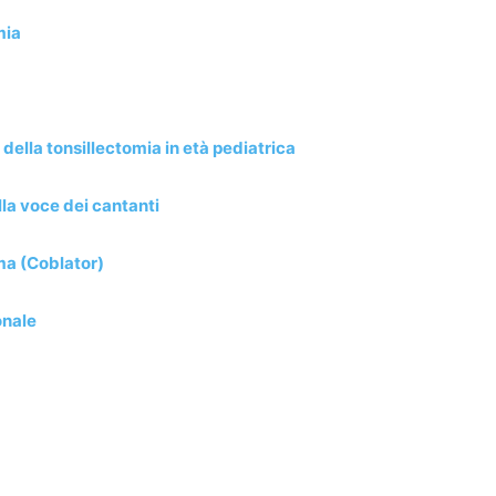
mia
della tonsillectomia in età pediatrica
lla voce dei cantanti
ma (Coblator)
onale