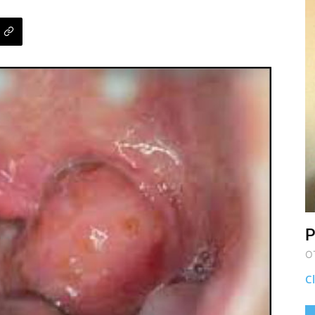
P
O
Cl