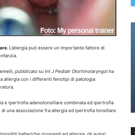
lare
.
L’allergia può essere un importante fattore di
infanzia.
emelli, pubblicato su I
nt J Pediatr Otorhinolaryngol
ha
allergia con i differenti fenotipi di patologia
ratura.
ia e ipertrofia adenotonsillare combinata ed ipertrofia
di una associazione fra allergia ed ipertrofia tonsillare
nsilliti batteriche ricorrenti ed allergia, gli autori