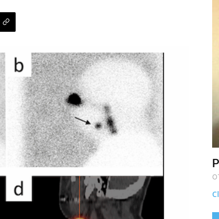
P
O
Cl