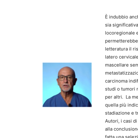
È indubbio anch
sia significati
locoregionale e
permetterebbe 
letteratura il 
latero cervica
mascellare sem
metastatizzazi
carcinoma indif
studi o tumori 
per altri. La m
quella più indic
stadiazione e t
Autori, i casi 
alla conclusion
fatta una selez