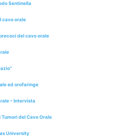
odo Sentinella
l cavo orale
 precoci del cavo orale
rale
Lazio”
rale ed orofaringe
ale – Intervista
i Tumori del Cavo Orale
as University