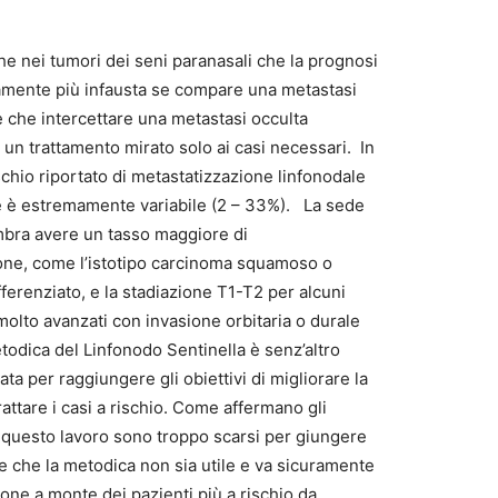
e nei tumori dei seni paranasali che la prognosi
vamente più infausta se compare una metastasi
 che intercettare una metastasi occulta
un trattamento mirato solo ai casi necessari. In
rischio riportato di metastatizzazione linfonodale
le è estremamente variabile (2 – 33%). La sede
bra avere un tasso maggiore di
one, come l’istotipo carcinoma squamoso o
ferenziato, e la stadiazione T1-T2 per alcuni
molto avanzati con invasione orbitaria o durale
etodica del Linfonodo Sentinella è senz’altro
ata per raggiungere gli obiettivi di migliorare la
rattare i casi a rischio. Come affermano gli
di questo lavoro sono troppo scarsi per giungere
e che la metodica non sia utile e va sicuramente
ione a monte dei pazienti più a rischio da