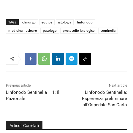
TAGS
chirurgo
equipe
istologia
linfonodo
medicina nucleare
patologo
protocollo istologico
sentinella
Previous article
Next article
Linfonodo Sentinella – 1: Il
Linfonodo Sentinella:
Razionale
Esperienza preliminare
all’Ospedale San Carlo
Articoli Correlati