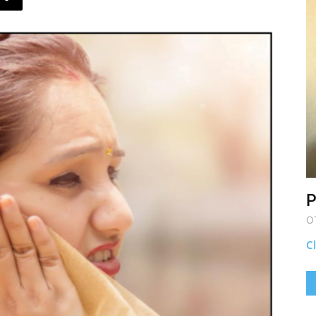
P
O
Cl