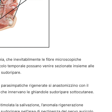
mia, che inevitabilmente le fibre microscopiche
icolo temporale possano venire sezionate insieme alle
 sudoripare.
re parasimpatiche rigenerate si anastomizzino con il
he che innervano le ghiandole sudoripare sottocutanee.
molata la salivazione, l’anomala rigenerazione
sudoripare nell’area di pertinenza del nervo auricolo