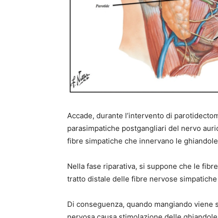
Accade, durante l’intervento di parotidecto
parasimpatiche postgangliari del nervo aur
fibre simpatiche che innervano le ghiandole
Nella fase riparativa, si suppone che le fib
tratto distale delle fibre nervose simpatic
Di conseguenza, quando mangiando viene sti
nervosa causa stimolazione delle ghiandole 