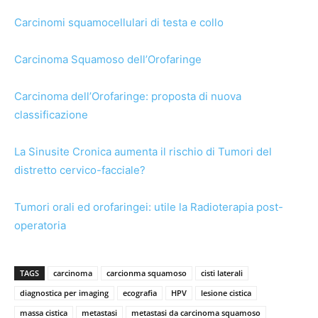
Carcinomi squamocellulari di testa e collo
Carcinoma Squamoso dell’Orofaringe
Carcinoma dell’Orofaringe: proposta di nuova
classificazione
La Sinusite Cronica aumenta il rischio di Tumori del
distretto cervico-facciale?
Tumori orali ed orofaringei: utile la Radioterapia post-
operatoria
TAGS
carcinoma
carcionma squamoso
cisti laterali
diagnostica per imaging
ecografia
HPV
lesione cistica
massa cistica
metastasi
metastasi da carcinoma squamoso