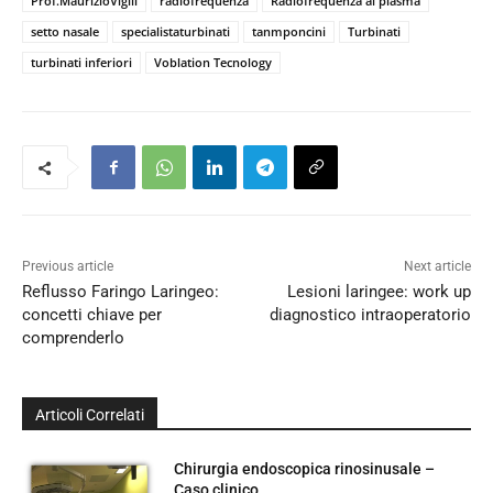
Prof.MaurizioVigili
radiofrequenza
Radiofrequenza al plasma
setto nasale
specialistaturbinati
tanmponcini
Turbinati
turbinati inferiori
Voblation Tecnology
Previous article
Next article
Reflusso Faringo Laringeo:
Lesioni laringee: work up
concetti chiave per
diagnostico intraoperatorio
comprenderlo
Articoli Correlati
Chirurgia endoscopica rinosinusale –
Caso clinico