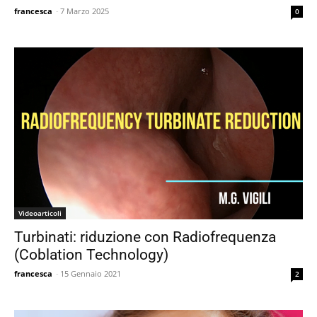
francesca
-
7 Marzo 2025
0
Videoarticoli
Turbinati: riduzione con Radiofrequenza
(Coblation Technology)
francesca
-
15 Gennaio 2021
2