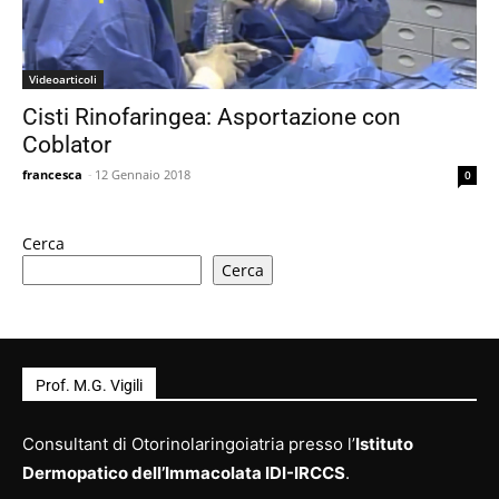
Videoarticoli
Cisti Rinofaringea: Asportazione con
Coblator
francesca
-
12 Gennaio 2018
0
Cerca
Cerca
Prof. M.G. Vigili
Consultant di Otorinolaringoiatria presso l’
Istituto
Dermopatico dell’Immacolata IDI-IRCCS
.