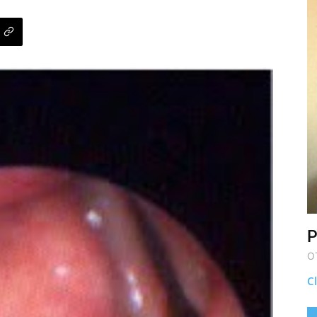
P
O
Cl