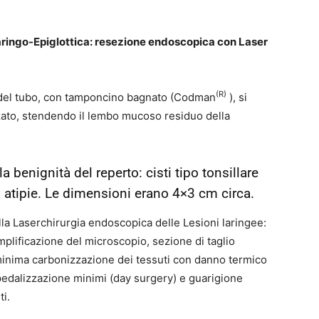
ringo-Epiglottica: resezione endoscopica con Laser
(R)
ia del tubo, con tamponcino bagnato (Codman
), si
zato, stendendo il lembo mucoso residuo della
benignità del reperto: cisti tipo tonsillare
 atipie. Le dimensioni erano 4×3 cm circa.
della Laserchirurgia endoscopica delle Lesioni laringee:
mplificazione del microscopio, sezione di taglio
nima carbonizzazione dei tessuti con danno termico
ospedalizzazione minimi (day surgery) e guarigione
ti.