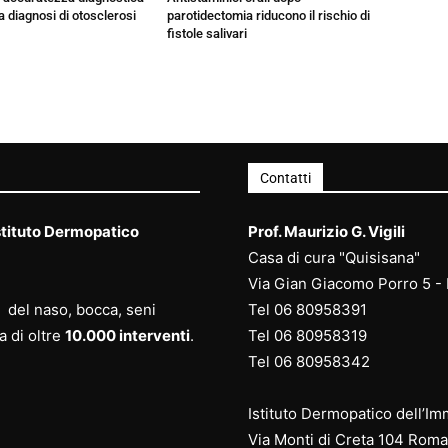
a diagnosi di otosclerosi
parotidectomia riducono il rischio di
fistole salivari
Contatti
stituto Dermopatico
Prof. Maurizio G. Vigili
Casa di cura "Quisisana"
Via Gian Giacomo Porro 5 -
ca del naso, bocca, seni
Tel
06 80958391
a di oltre
10.000 interventi
.
Tel
06 80958
319
Tel
06 80958
342
Istituto Dermopatico dell’I
Via Monti di Creta 104 Roma