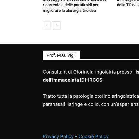
ricorrente e delle paratiroidi per
della TC nell
migliorare la chirurgia tiroidea
Prof. M.G. Vigili
Consultant di Otorinolaringoiatria presso l’
I
dell’Immacolata IDI-IRCCS
.
Tratto tutta la patologia otorinolaringoiatri
paranasali laringe e collo, con un’esperienz
Privacy Policy
–
Cookie Policy