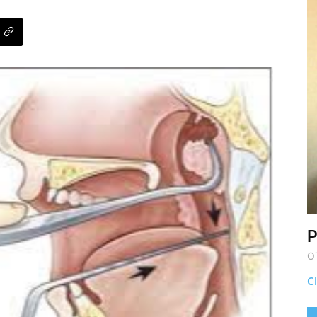
P
O
Cl