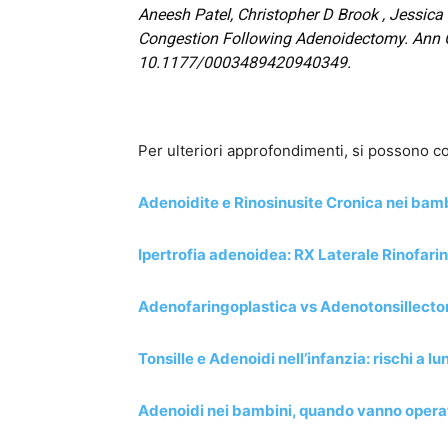
Aneesh Patel,
Christopher D Brook
,
Jessica 
Congestion Following Adenoidectomy
.
Ann 
10.1177/0003489420940349.
Per ulteriori approfondimenti, si possono co
Adenoidite e Rinosinusite Cronica nei bam
Ipertrofia adenoidea: RX Laterale Rinofarin
Adenofaringoplastica vs Adenotonsillectom
Tonsille e Adenoidi nell’infanzia: rischi a 
Adenoidi nei bambini, quando vanno opera