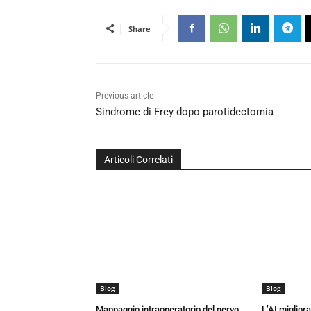
Share
Previous article
Sindrome di Frey dopo parotidectomia
Articoli Correlati
Blog
Blog
Mappaggio intraoperatorio del nervo
L’AI miglior