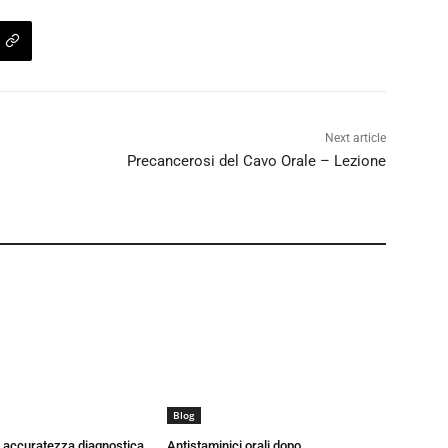
Next article
Precancerosi del Cavo Orale – Lezione
Blog
a accuratezza diagnostica
Antistaminici orali dopo