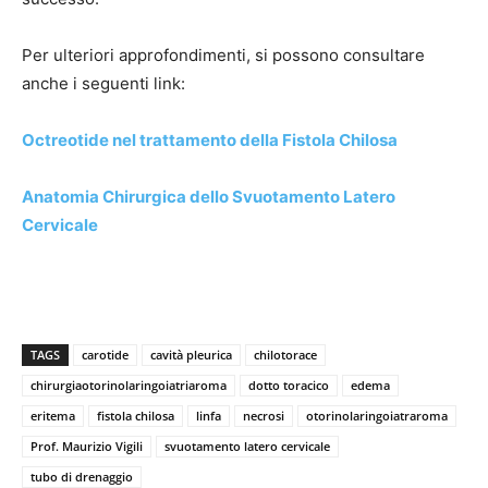
Per ulteriori approfondimenti, si possono consultare
anche i seguenti link:
Octreotide nel trattamento della Fistola Chilosa
Anatomia Chirurgica dello Svuotamento Latero
Cervicale
TAGS
carotide
cavità pleurica
chilotorace
chirurgiaotorinolaringoiatriaroma
dotto toracico
edema
eritema
fistola chilosa
linfa
necrosi
otorinolaringoiatraroma
Prof. Maurizio Vigili
svuotamento latero cervicale
tubo di drenaggio