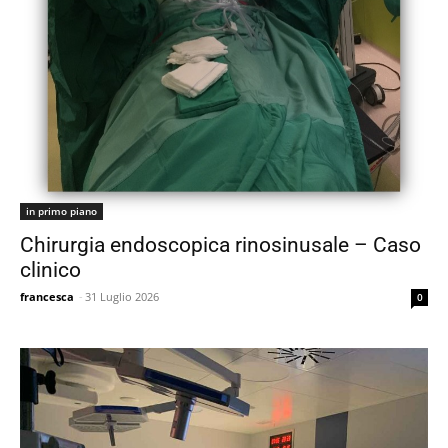
in primo piano
Chirurgia endoscopica rinosinusale – Caso
clinico
francesca
-
31 Luglio 2026
0