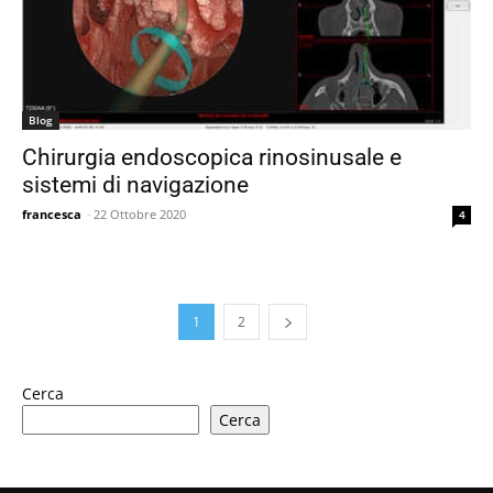
Blog
Chirurgia endoscopica rinosinusale e
sistemi di navigazione
francesca
-
22 Ottobre 2020
4
1
2
Cerca
Cerca