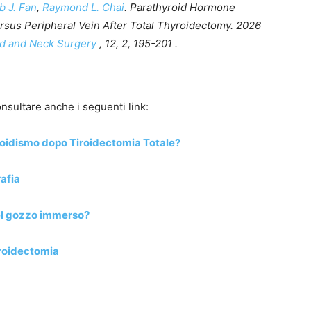
b J. Fan
,
Raymond L. Chai
. Parathyroid Hormone
rsus Peripheral Vein After Total Thyroidectomy. 2026
ad and Neck Surgery
, 12, 2, 195-201 .
nsultare anche i seguenti link:
iroidismo dopo Tiroidectomia Totale?
afia
nel gozzo immerso?
iroidectomia