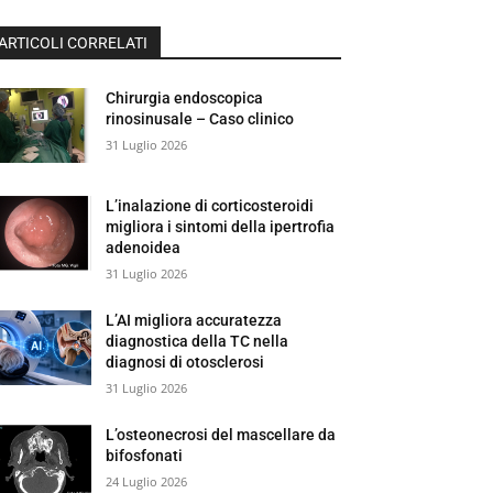
ARTICOLI CORRELATI
Chirurgia endoscopica
rinosinusale – Caso clinico
31 Luglio 2026
L’inalazione di corticosteroidi
migliora i sintomi della ipertrofia
adenoidea
31 Luglio 2026
L’AI migliora accuratezza
diagnostica della TC nella
diagnosi di otosclerosi
31 Luglio 2026
L’osteonecrosi del mascellare da
bifosfonati
24 Luglio 2026