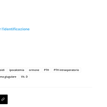
 l’identificazione
oidi
ipocalcemia
ormone
PTH
PTH intraoperatorio
ena giugulare
Vit. D