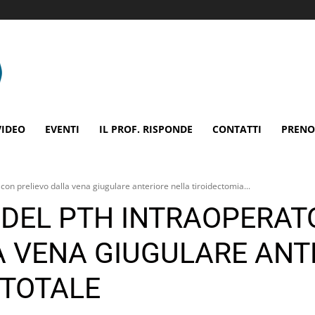
VIDEO
EVENTI
IL PROF. RISPONDE
CONTATTI
PRENO
on prelievo dalla vena giugulare anteriore nella tiroidectomia...
DEL PTH INTRAOPERAT
A VENA GIUGULARE ANT
 TOTALE