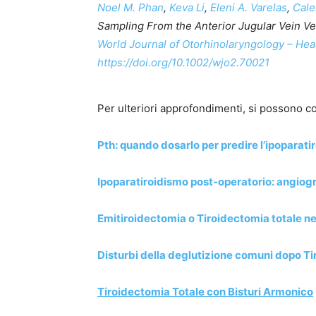
Noel M. Phan
,
Keva Li
,
Eleni A. Varelas
,
Cale
Sampling From the Anterior Jugular Vein Ve
World Journal of Otorhinolaryngology – He
https://doi.org/10.1002/wjo2.70021
Per ulteriori approfondimenti, si possono co
Pth: quando dosarlo per predire l’ipoparat
Ipoparatiroidismo post-operatorio: angiogr
Emitiroidectomia o Tiroidectomia totale 
Disturbi della deglutizione comuni dopo T
Tiroidectomia Totale con Bisturi Armonico