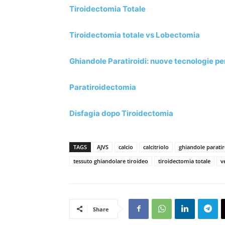
Tiroidectomia Totale
Tiroidectomia totale vs Lobectomia
Ghiandole Paratiroidi: nuove tecnologie per
Paratiroidectomia
Disfagia dopo Tiroidectomia
TAGS
AJVS
calcio
calcitriolo
ghiandole paratir
tessuto ghiandolare tiroideo
tiroidectomia totale
v
Share