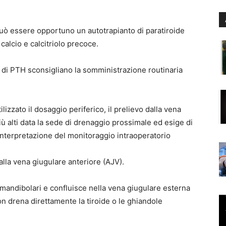
uò essere opportuno un autotrapianto di paratiroide
alcio e calcitriolo precoce.
li di PTH sconsigliano la somministrazione routinaria
lizzato il dosaggio periferico, il prelievo dalla vena
più alti data la sede di drenaggio prossimale ed esige di
’interpretazione del monitoraggio intraoperatorio
lla vena giugulare anteriore (AJV).
mandibolari e confluisce nella vena giugulare esterna
n drena direttamente la tiroide o le ghiandole