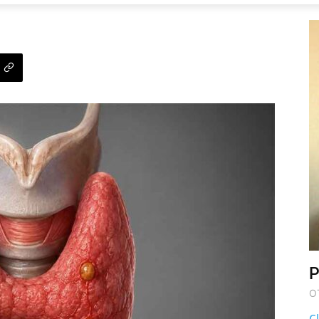
P
O
Cl