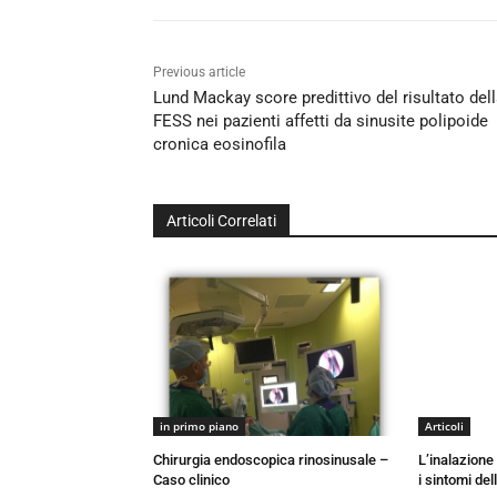
Previous article
Lund Mackay score predittivo del risultato del
FESS nei pazienti affetti da sinusite polipoide
cronica eosinofila
Articoli Correlati
in primo piano
Articoli
Chirurgia endoscopica rinosinusale –
L’inalazione 
Caso clinico
i sintomi del