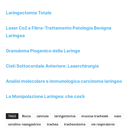
Laringectomia Totale
Laser Co2 a Fibra-Trattamento Patologia Benigna
Laringea
Granuloma Piogenico della Laringe
Cisti Sottocordale Anteriore: Laserchirurgia
Analisi molecolare e immunologica carcinoma laringeo
La Manipolazione Laringea: che cos’è
TAGS
Bocca
cannula
laringectomia
mucosa tracheale
naso
sondino nasogastrico
trachea
tracheostoma
vie respiratorie