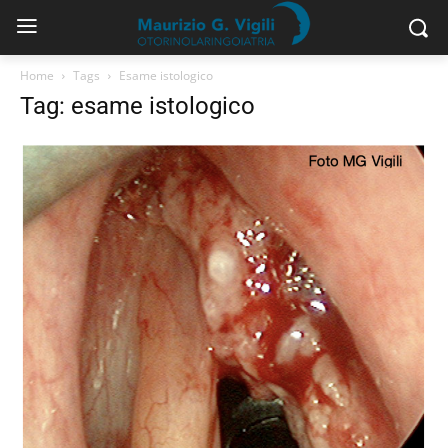
Home
Tags
Esame istologico
Tag: esame istologico