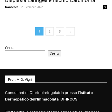
Displasia Laringea e rischio Carcinoma
francesca
-
2 Dicembre 2022
3
1
2
3
Cerca
Cerca
Prof. M.G. Vigili
Consultant di Otorinolaringoiatria presso l’
Istituto
Dermopatico dell’Immacolata IDI-IRCCS
.