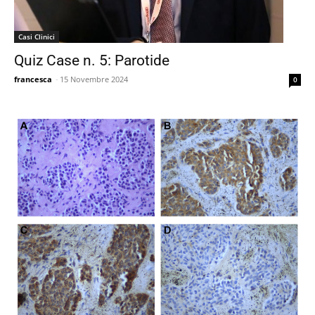
Casi Clinici
Quiz Case n. 5: Parotide
francesca
-
15 Novembre 2024
0