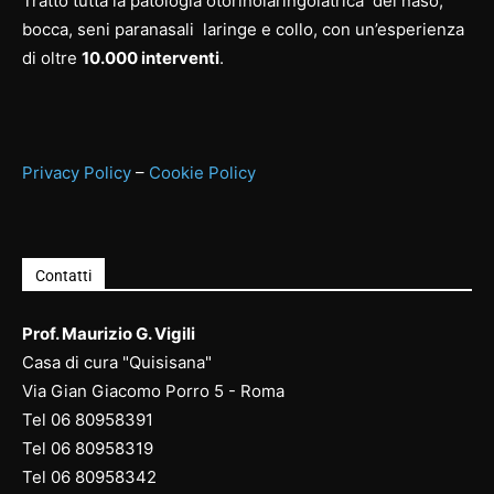
Tratto tutta la patologia otorinolaringoiatrica del naso,
bocca, seni paranasali laringe e collo, con un’esperienza
di oltre
10.000 interventi
.
Privacy Policy
–
Cookie Policy
Contatti
Prof. Maurizio G. Vigili
Casa di cura "Quisisana"
Via Gian Giacomo Porro 5 - Roma
Tel
06 80958391
Tel
06 80958
319
Tel
06 80958
342