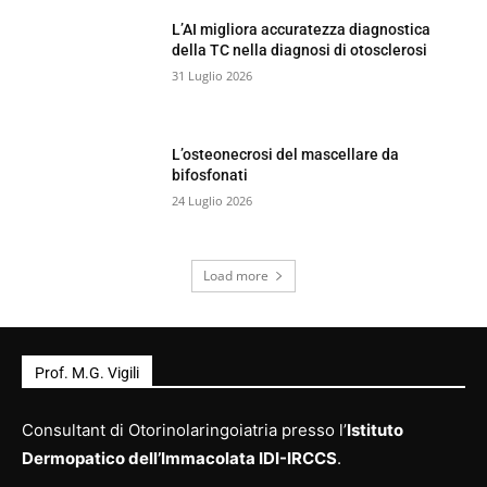
L’AI migliora accuratezza diagnostica
della TC nella diagnosi di otosclerosi
31 Luglio 2026
L’osteonecrosi del mascellare da
bifosfonati
24 Luglio 2026
Load more
Prof. M.G. Vigili
Consultant di Otorinolaringoiatria presso l’
Istituto
Dermopatico dell’Immacolata IDI-IRCCS
.