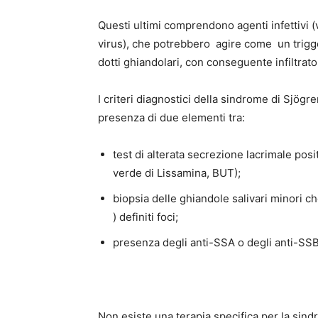
Questi ultimi comprendono agenti infettivi (
virus), che potrebbero agire come un trigge
dotti ghiandolari, con conseguente infiltrat
I criteri diagnostici della sindrome di Sjög
presenza di due elementi tra:
test di alterata secrezione lacrimale posit
verde di Lissamina, BUT);
biopsia delle ghiandole salivari minori ch
) definiti foci;
presenza degli anti-SSA o degli anti-SSB 
Non esiste una terapia specifica per la sind