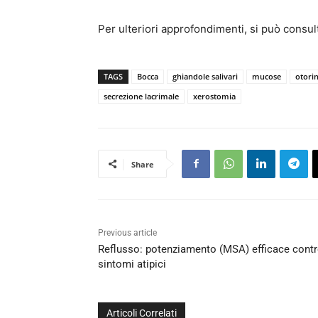
Per ulteriori approfondimenti, si può consul
TAGS
Bocca
ghiandole salivari
mucose
otori
secrezione lacrimale
xerostomia
Share
Previous article
Reflusso: potenziamento (MSA) efficace cont
sintomi atipici
Articoli Correlati