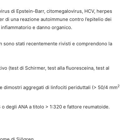
virus di Epstein-Barr, citomegalovirus, HCV, herpes
r di una reazione autoimmune contro l’epitelio dei
o infiammatorio e danno organico.
ren sono stati recentemente rivisti e comprendono la
ivo (test di Schirmer, test alla fluoresceina, test al
2
e dimostri aggregati di linfociti periduttali (> 50/4 mm
o degli ANA a titolo > 1:320 e fattore reumatoide.
rome di Sjögren.