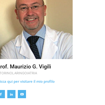
rof. Maurizio G. Vigili
TORINOLARINGOIATRIA
icca qui per visitare il mio profilo