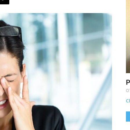
P
O
Cl