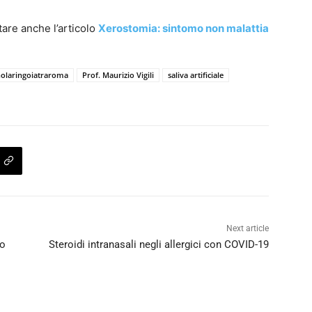
tare anche l’articolo
Xerostomia: sintomo non malattia
nolaringoiatraroma
Prof. Maurizio Vigili
saliva artificiale
Next article
ro
Steroidi intranasali negli allergici con COVID-19