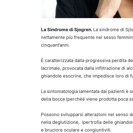
La Sindrome di Sjogren.
La sindrome di Sjö
nettamente più frequente nel sesso femminil
cinquant’anni.
È caratterizzata dalla progressiva perdita d
lacrimale, provocata dalla infiltrazione di al
ghiandole esocrine, che impedisce loro di 
La sintomatologia lamentata dai pazienti è s
della bocca (perchéé viene prodotta poca sa
Possono svilupparsi alterazioni nel senso de
nella deglutizione, ipertrofia delle ghiandole
e bruciore oculare e congiuntiviti.