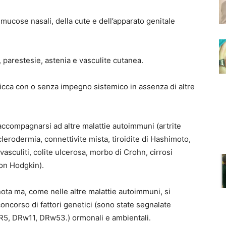
mucose nasali, della cute e dell’apparato genitale
 parestesie, astenia e vasculite cutanea.
icca con o senza impegno sistemico in assenza di altre
accompagnarsi ad altre malattie autoimmuni (artrite
erodermia, connettivite mista, tiroidite di Hashimoto,
asculiti, colite ulcerosa, morbo di Crohn, cirrosi
non Hodgkin).
ota ma, come nelle altre malattie autoimmuni, si
 concorso di fattori genetici (sono state segnalate
, DR5, DRw11, DRw53.) ormonali e ambientali.