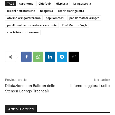
TAGS
carcinoma
Cidofovir
displasia
laringoscopia
lesioni nefrotossiche
neoplasia
otorinolaringoiatra
otorinolaringoiatraroma
papillomatosi
papillomatosi laringea
papillomatosi respiratoria ricorrente
Prof.MaurizioVigili
specialistaotorinoroma
Previous article
Next article
Dilatazione con Balloon delle
Il fumo peggiora l’udito
Stenosi Laringo Tracheali
Articoli Correlati