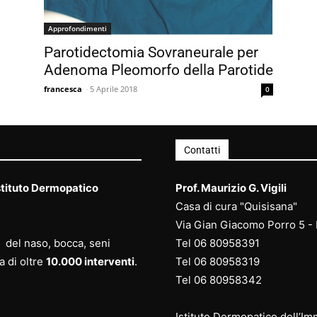
Approfondimenti
Parotidectomia Sovraneurale per
Adenoma Pleomorfo della Parotide
francesca
-
5 Aprile 2018
0
Contatti
stituto Dermopatico
Prof. Maurizio G. Vigili
Casa di cura "Quisisana"
Via Gian Giacomo Porro 5 -
ca del naso, bocca, seni
Tel
06 80958391
a di oltre
10.000 interventi
.
Tel
06 80958
319
Tel
06 80958
342
Istituto Dermopatico dell’I