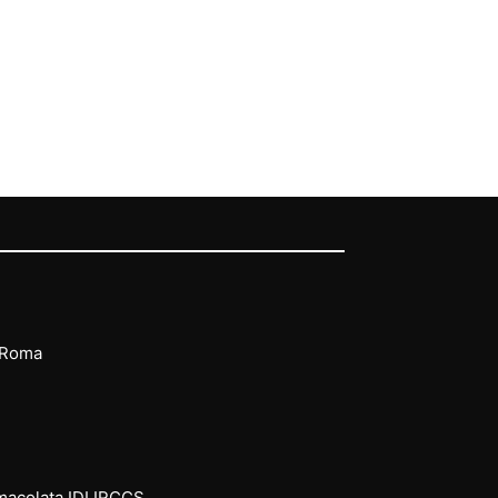
 Roma
mmacolata IDI IRCCS