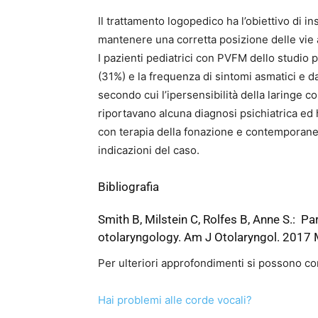
Il trattamento logopedico ha l’obiettivo di in
mantenere una corretta posizione delle vie 
I pazienti pediatrici con PVFM dello studio p
(31%) e la frequenza di sintomi asmatici e d
secondo cui l’ipersensibilità della laringe c
riportavano alcuna diagnosi psichiatrica ed
con terapia della fonazione e contemporane
indicazioni del caso.
Bibliografia
Smith B
,
Milstein C
,
Rolfes B
,
Anne S
.: Pa
otolaryngology.
Am J Otolaryngol.
2017 M
Per ulteriori approfondimenti si possono con
Hai problemi alle corde vocali?