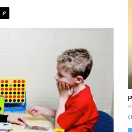
P
O
Cl