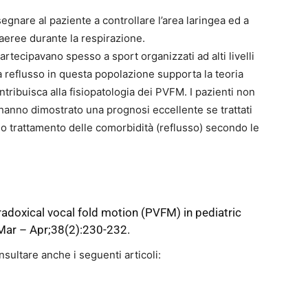
segnare al paziente a controllare l’area laringea ed a
aeree durante la respirazione.
artecipavano spesso a sport organizzati ad alti livelli
a reflusso in questa popolazione supporta la teoria
ontribuisca alla fisiopatologia dei PVFM. I pazienti non
 hanno dimostrato una prognosi eccellente se trattati
o trattamento delle comorbidità (reflusso) secondo le
radoxical vocal fold motion (PVFM) in pediatric
ar – Apr;38(2):230-232.
sultare anche i seguenti articoli: