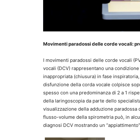
Movimenti paradossi delle corde vocali: pr
I movimenti paradossi delle corde vocali (
vocali (DCV) rappresentano una condizione 
inappropriata (chiusura) in fase inspiratori
disfunzione della corda vocale colpisce sopr
spesso con una predominanza di 2 a 1 rispet
della laringoscopia da parte dello specialista
visualizzazione della adduzione paradossa de
flusso-volume della spirometria può, in alcun
diagnosi DCV mostrando un “appiattimento” d