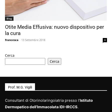
Blog
Otite Media Effusiva: nuovo dispositivo per
la cura
francesca
-
13 Settembre 2018
0
Cerca
Cerca
Prof. M.G. Vigili
Consultant di Otorinolaringoiatria presso l’
Istituto
Dermopatico dell’Immacolata IDI-IRCCS
.