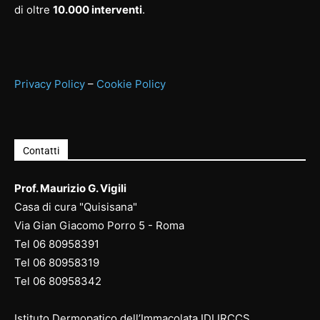
di oltre
10.000 interventi
.
Privacy Policy
–
Cookie Policy
Contatti
Prof. Maurizio G. Vigili
Casa di cura "Quisisana"
Via Gian Giacomo Porro 5 - Roma
Tel
06 80958391
Tel
06 80958
319
Tel
06 80958
342
Istituto Dermopatico dell’Immacolata IDI IRCCS