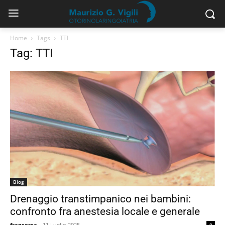
Home
Tags
TTI
Tag: TTI
Blog
Drenaggio transtimpanico nei bambini:
confronto fra anestesia locale e generale
francesca
-
11 Luglio 2025
0