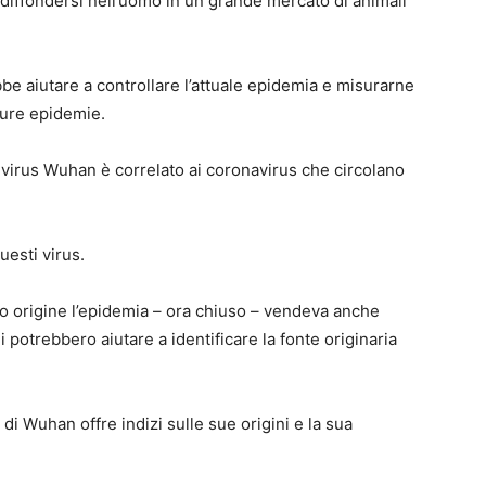
i diffondersi nell’uomo in un grande mercato di animali
bbe aiutare a controllare l’attuale epidemia e misurarne
ture epidemie.
virus Wuhan è correlato ai coronavirus che circolano
esti virus.
o origine l’epidemia – ora chiuso – vendeva anche
i potrebbero aiutare a identificare la fonte originaria
i Wuhan offre indizi sulle sue origini e la sua