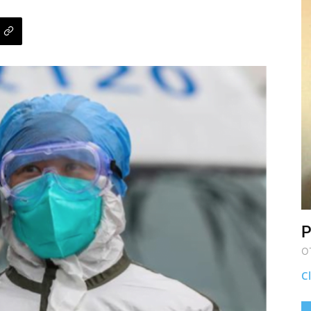
P
O
Cl