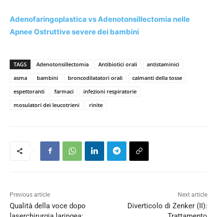
Adenofaringoplastica vs Adenotonsillectomia nelle
Apnee Ostruttive severe dei bambini
TAGS
Adenotonsillectomia
Antibiotici orali
antistaminici
asma
bambini
broncodilatatori orali
calmanti della tosse
espettoranti
farmaci
infezioni respiratorie
mosulatori dei leucotrieni
rinite
Previous article
Next article
Qualità della voce dopo
Diverticolo di Zenker (II):
laserchirurgia laringea:
Trattamento