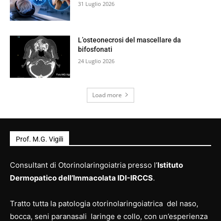
31 Luglio 2026
L’osteonecrosi del mascellare da
bifosfonati
24 Luglio 2026
Load more
Prof. M.G. Vigili
Consultant di Otorinolaringoiatria presso l’
Istituto
Dermopatico dell’Immacolata IDI-IRCCS
.
Tratto tutta la patologia otorinolaringoiatrica del naso,
bocca, seni paranasali laringe e collo, con un’esperienza